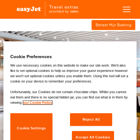
Beheer Mijn Boeking
Vliegveld
Snel
Luchthaven
Cookie Preferences
luchthavenhotels
Transfers
Parkeren
spoor
Lounge
We use necessary cookies on this website to make our site work. We'd also
like to set optional cookies to help us improve your guest experience however
we won't set optional cookies unless you enable them. Using this tool will set a
Locatie
cookie on your device to remember your preferences.
Amsterdam (AMS)
Unfortunately, our Cookies do not contain chocolate chips. Whilst you cannot
eat them and there is no special hidden jar, you can find out what is in them by
Vertrekdatum
Inlooptijd
viewing
our Cookie Policy
Personen
Reject All
1
x Volwassenen
Cookie Settings
Accept All Cookies