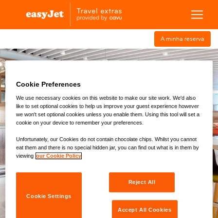
A minha reserva
Cookie Preferences
Estacionamento
hotéis de
Via
Lounge do
Transportes
Aeroporto
aeroporto
rápida
aeroporto
We use necessary cookies on this website to make our site work. We'd also
like to set optional cookies to help us improve your guest experience however
we won't set optional cookies unless you enable them. Using this tool will set a
Localidade
cookie on your device to remember your preferences.
Faro (FAO)
Unfortunately, our Cookies do not contain chocolate chips. Whilst you cannot
eat them and there is no special hidden jar, you can find out what is in them by
Data de Retirada do Veículo
Hora de entrada
viewing
our Cookie Policy
Passageiros
Reject All
1
x Adultos
Cookie Settings
Accept All Cookies