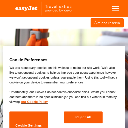
A minha reserva
Estacionamento
hotéis de
Via
Lounge do
Transportes
Aeroporto
aeroporto
rápida
aeroporto
Cookie Preferences
Ponto de Coleta
We use necessary cookies on this website to make our site work. We'd also
like to set optional cookies to help us improve your guest experience however
we won't set optional cookies unless you enable them. Using this tool will set a
Aeroporto
Hotel
cookie on your device to remember your preferences.
Tipo de Viagem
Unfortunately, our Cookies do not contain chocolate chips. Whilst you cannot
eat them and there is no special hidden jar, you can find out what is in them by
Só de ida
Ida e volta
viewing
our Cookie Policy
Aeroporto de Chegada
Reject All
Faro (FAO)
Cookie Settings